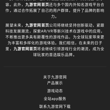
容。此外，
九游官网首页
还与多个国内外知名游戏平台合
作，通过合作拓展了自己的用户群体，提升了品牌的影响
力。
展望未来，
九游官网首页
公司将继续坚持创新驱动，紧跟
科技发展潮流，探索AR/VR等新兴技术在游戏中的应用，
不断推出更多具有颠覆性的游戏作品，为全球玩家带来更
为丰富和多样化的游戏体验。我们相信，在未来的日子
里，
九游官网首页
将会继续引领游戏行业的潮流，成为全
球玩家的首选娱乐品牌。
关于九游官网
产品展示
游戏动态
全站app服务
联系九游官网下载