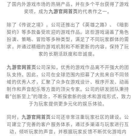
了国内外游戏市场的热销产品，并在多个平台获得了游戏
奖项，成为
九游官网首页
的代表作之一。
除了《传说之境》，公司还推出了《英雄之路》、《暗影
契约》等多款备受欢迎的游戏作品。这些游戏涵盖了角色
扮演、策略、冒险等多种类型，满足了不同玩家群体的需
求，并通过精细的游戏机制和不断更新的内容，保持了玩
家的长期活跃度和忠诚度。
九游官网首页
公司深知，优秀的游戏作品离不开强大的团
队支持。因此，公司在全球范围内招募了大批来自不同领
域的优秀人才，汇聚了众多在游戏设计、程序开发、动画
制作和声音配乐等方面的顶尖专家。公司的研发团队秉持
着“创新至上”的理念，不断探索新的技术和游戏形式，致力
于为玩家提供更多元化的娱乐体验。
同时，
九游官网首页
公司还非常注重玩家社区的建设。公
司建立了完善的客户服务体系，通过多渠道与玩家进行互
动，倾听玩家的声音，并根据玩家反馈不断优化游戏内