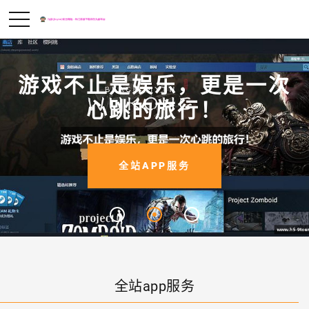
游戏不止是娱乐，更是一次
心跳的旅行！
全站APP服务
全站app服务