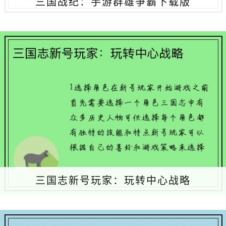
三国战纪：手游群雄争霸下载版
三国志新号玩家：玩转中心战略