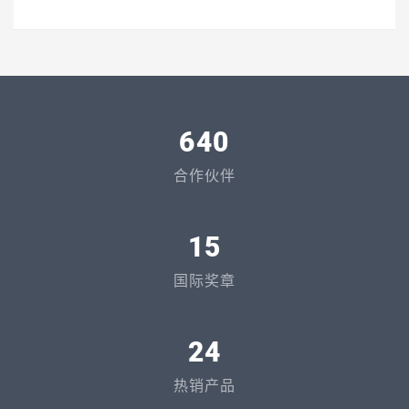
640
合作伙伴
15
国际奖章
24
热销产品