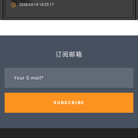
2026-04-14 14:25:17
订阅邮箱
Your E-mail*
SUBSCRIBE