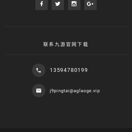
联系九游官网下载
13594780199
j9pingtai@aglaoge.vip